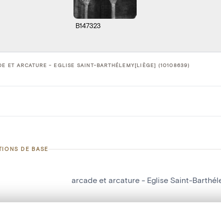
B147323
E ET ARCATURE - EGLISE SAINT-BARTHÉLEMY[LIÈGE] (10108639)
TIONS DE BASE
arcade et arcature - Eglise Saint-Barthé
d'objet
10108639