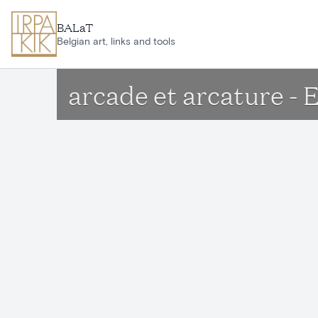
Aller au contenu principal
BALaT
Belgian art, links and tools
arcade et arcature - 