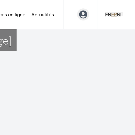
es en ligne
Actualités
EN
FR
NL
ge]