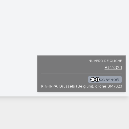
NUMÉRO DE CLICHÉ
B147323
CC BY 4.0
KIK-IRPA, Brussels (Belgium), cliché B147323