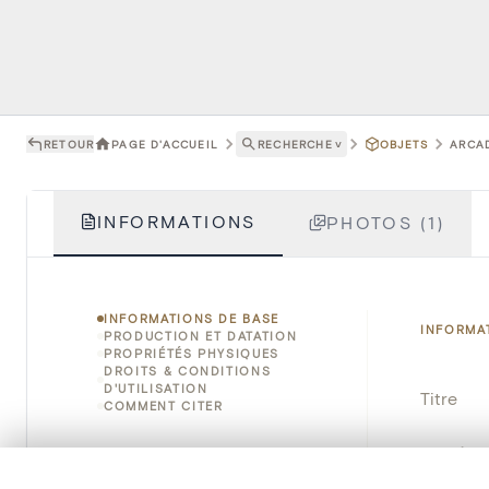
RETOUR
PAGE D'ACCUEIL
RECHERCHE
˅
OBJETS
ARCAD
INFORMATIONS
PHOTOS (1)
INFORMATIONS DE BASE
INFORMA
PRODUCTION ET DATATION
PROPRIÉTÉS PHYSIQUES
DROITS & CONDITIONS
D'UTILISATION
Titre
COMMENT CITER
Numéro 
0/50 photos
SÉLECTION À COMPARER