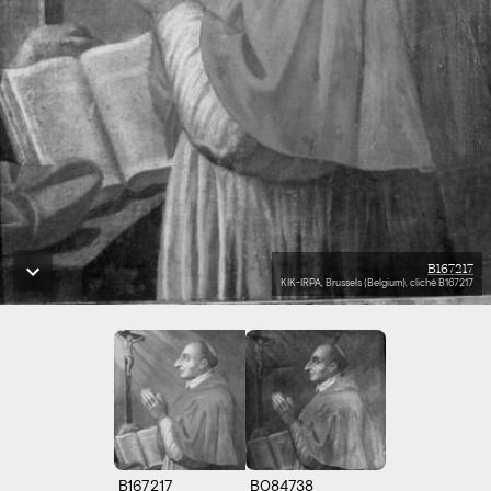
B167217
KIK-IRPA, Brussels (Belgium), cliché B167217
B167217
B084738