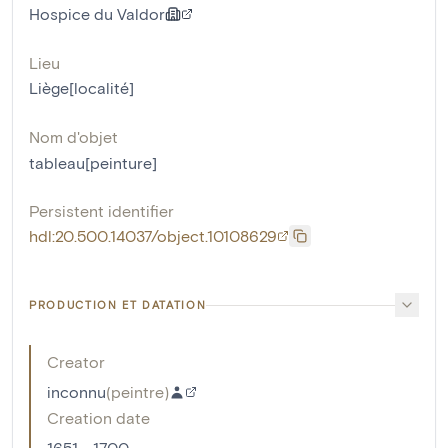
Hospice du Valdor
Lieu
Liège[localité]
Nom d'objet
tableau[peinture]
Persistent identifier
hdl:20.500.14037/object.10108629
PRODUCTION ET DATATION
Creator
inconnu
(
peintre
)
Creation date
1651 - 1700