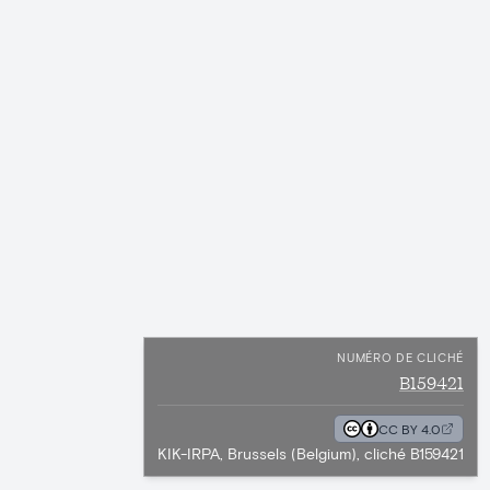
NUMÉRO DE CLICHÉ
B159421
CC BY 4.0
KIK-IRPA, Brussels (Belgium), cliché B159421