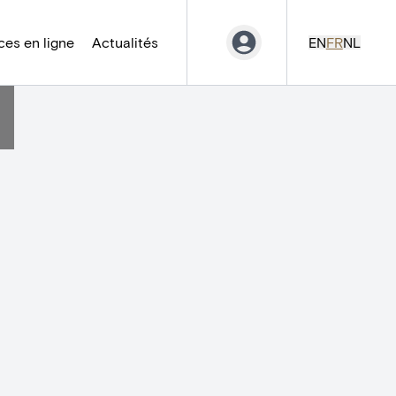
es en ligne
Actualités
EN
FR
NL