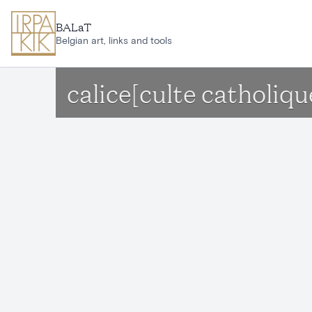
Aller au contenu principal
BALaT
Belgian art, links and tools
calice[culte catholiqu