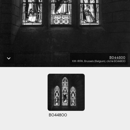
B044800
KIK-IRPA, Brussels (Belgium), cliché B044800
B044800