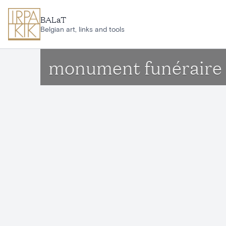
Aller au contenu principal
BALaT
Belgian art, links and tools
monument funéraire 