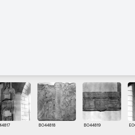
44817
B044818
B044819
E0