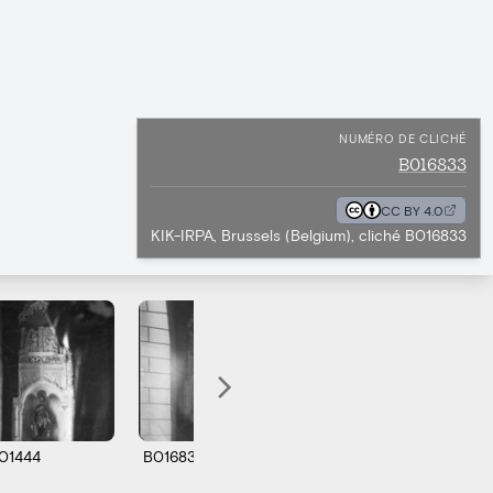
NUMÉRO DE CLICHÉ
B016833
CC BY 4.0
KIK-IRPA, Brussels (Belgium), cliché B016833
01444
B016833