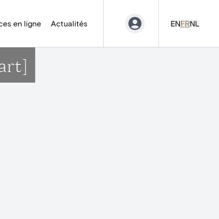
es en ligne
Actualités
EN
FR
NL
art]