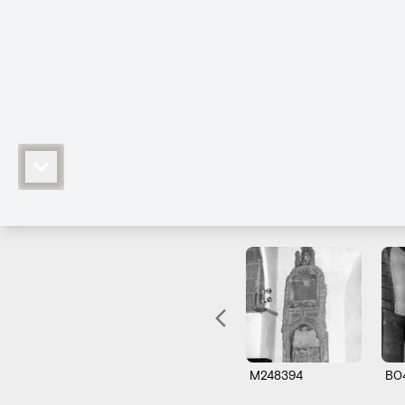
M248394
B0