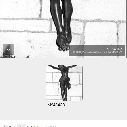
M248403
KIK-IRPA, Brussels (Belgium), cliché M248403
M248403