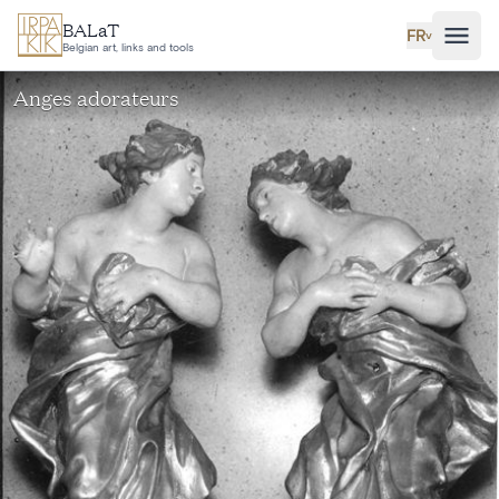
Aller au contenu principal
BALaT
FR
˅
Belgian art, links and tools
Anges adorateurs