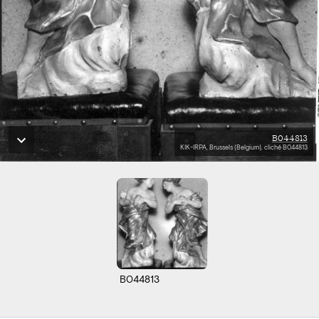
B044813
KIK-IRPA, Brussels (Belgium), cliché B044813
B044813