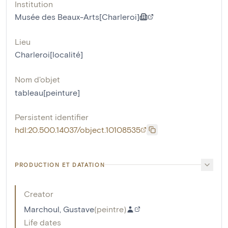
Institution
Musée des Beaux-Arts[Charleroi]
Lieu
Charleroi[localité]
Nom d'objet
tableau[peinture]
Persistent identifier
hdl:20.500.14037/object.10108535
PRODUCTION ET DATATION
Creator
Marchoul, Gustave
(
peintre
)
Life dates