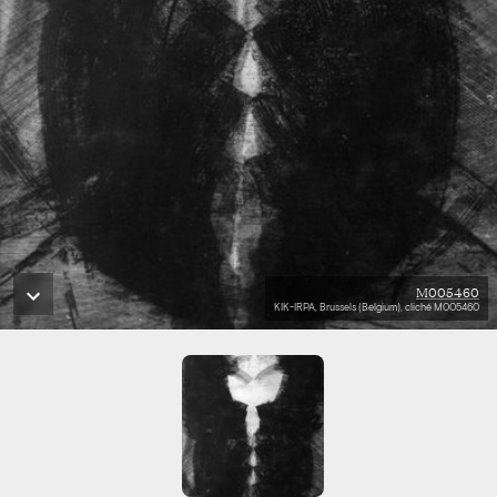
M005460
KIK-IRPA, Brussels (Belgium), cliché M005460