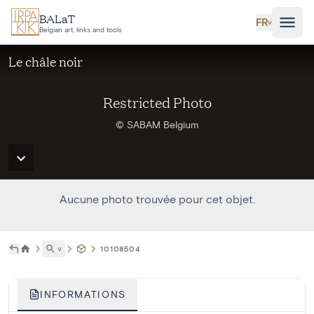
Aller au contenu principal
BALaT
FR
˅
Belgian art, links and tools
Le châle noir
Restricted Photo
© SABAM Belgium
Aucune photo trouvée pour cet objet.
˅
10108504
INFORMATIONS