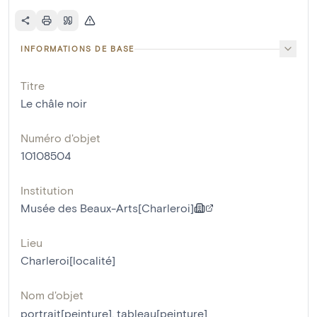
INFORMATIONS DE BASE
Titre
Le châle noir
Numéro d'objet
10108504
Institution
Musée des Beaux-Arts[Charleroi]
Lieu
Charleroi[localité]
Nom d'objet
portrait[peinture]
,
tableau[peinture]