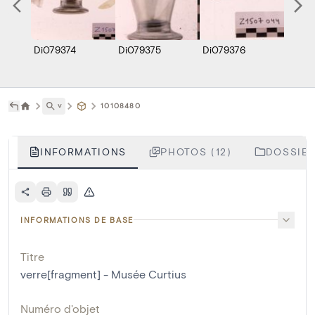
Di079374
Di079375
Di079376
Di079
˅
10108480
INFORMATIONS
PHOTOS (12)
DOSSIER
INFORMATIONS DE BASE
Titre
verre[fragment] - Musée Curtius
Numéro d'objet