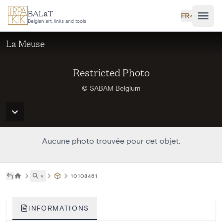
Aller au contenu principal
BALaT
FR
˅
Belgian art, links and tools
La Meuse
Restricted Photo
© SABAM Belgium
Aucune photo trouvée pour cet objet.
˅
10108461
INFORMATIONS