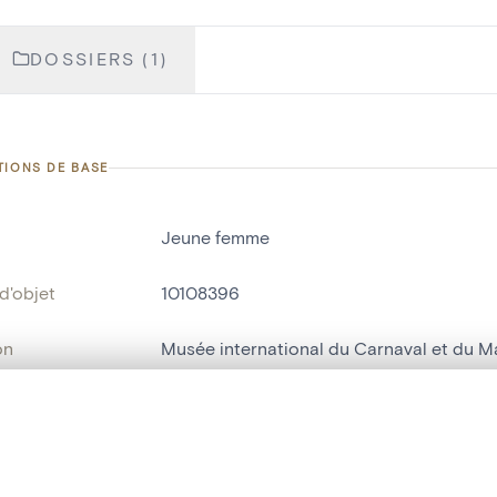
DOSSIERS (1)
TIONS DE BASE
Jeune femme
d'objet
10108396
on
Musée international du Carnaval et du 
Binche[localité]
te, en superposition ou avec un rideau coulissant — avec zoom et dép
'inventaire
FA/2407
Ma sélection » dans le menu.