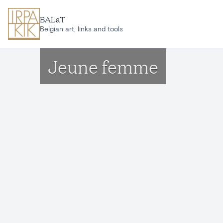
Aller au contenu principal
BALaT
Belgian art, links and tools
Jeune femme