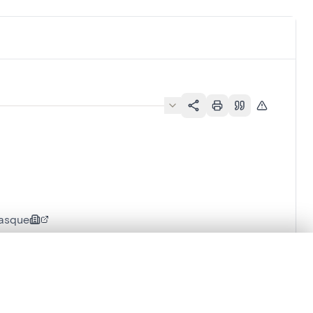
Masque
lacement synchronisés.