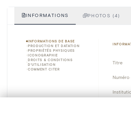
INFORMATIONS
PHOTOS (4)
INFORMATIONS DE BASE
INFORMA
PRODUCTION ET DATATION
PROPRIÉTÉS PHYSIQUES
ICONOGRAPHIE
DROITS & CONDITIONS
Titre
D'UTILISATION
COMMENT CITER
Numéro 
Instituti
Lieu
0/50 photos
SÉLECTION À COMPARER
Alignez vos images pour les comparer côte à cô
Numéro d
Vous pouvez rouvrir cette sélection à tout moment via « 