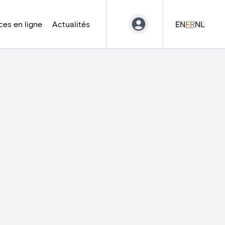
es en ligne
Actualités
EN
FR
NL