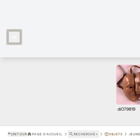
di079819
RETOUR
PAGE D'ACCUEIL
RECHERCHE
˅
OBJETS
JEUNE