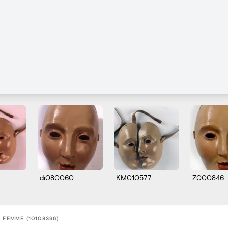
di080060
KM010577
Z000846
 FEMME (10108396)