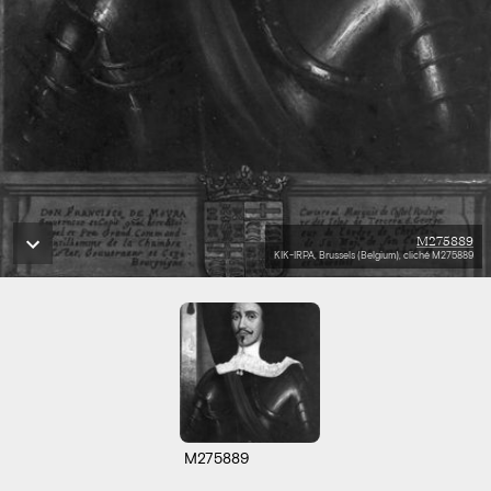
M275889
KIK-IRPA, Brussels (Belgium), cliché M275889
M275889