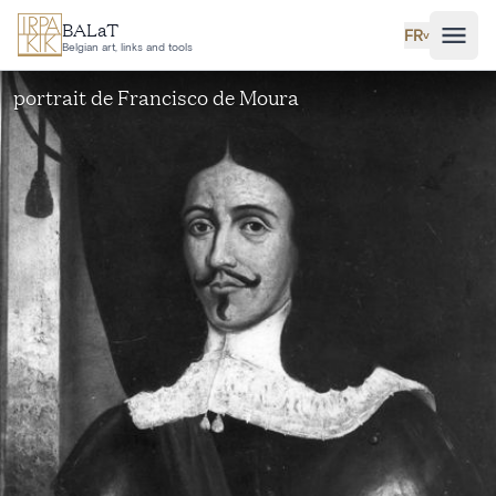
Aller au contenu principal
BALaT
FR
˅
Belgian art, links and tools
portrait de Francisco de Moura