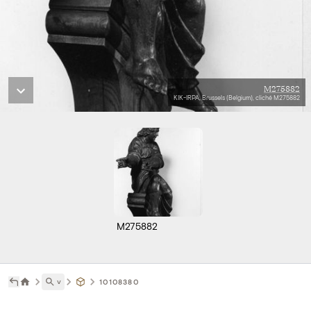
M275882
KIK-IRPA, Brussels (Belgium), cliché M275882
M275882
˅
10108380