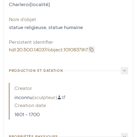
Charleroi[localité]
Nom d'objet
statue religieuse
,
statue humaine
Persistent identifier
hdl:20.500.14037/object.10108379
PRODUCTION ET DATATION
Creator
inconnu
(
sculpteur
)
Creation date
1601 - 1700
PROPRIÉTÉS PHYSIQUES