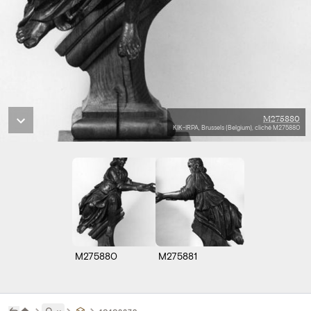
M275880
KIK-IRPA, Brussels (Belgium), cliché M275880
M275880
M275881