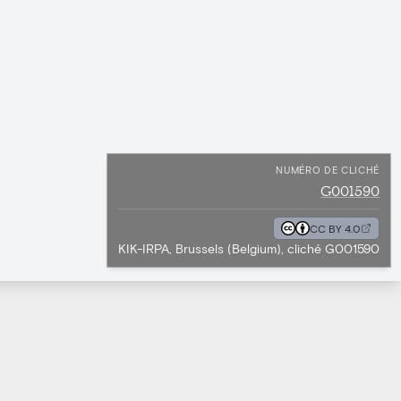
NUMÉRO DE CLICHÉ
G001590
CC BY 4.0
KIK-IRPA, Brussels (Belgium), cliché G001590