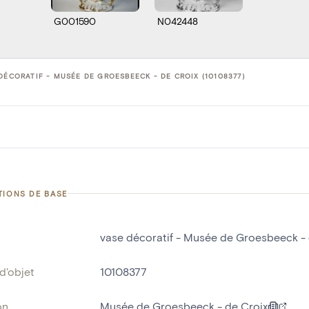
G001590
N042448
DÉCORATIF - MUSÉE DE GROESBEECK - DE CROIX (10108377)
TIONS DE BASE
vase décoratif - Musée de Groesbeeck - 
d'objet
10108377
on
Musée de Groesbeeck - de Croix