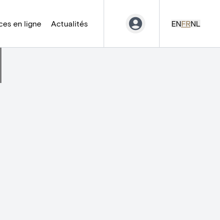
es en ligne
Actualités
EN
FR
NL