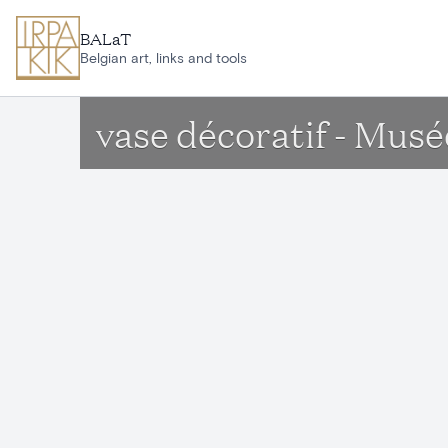
Aller au contenu principal
BALaT
Belgian art, links and tools
vase décoratif - Musé