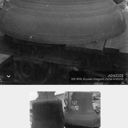
A043205
KIK-IRPA, Brussels (Belgium), cliché A043205