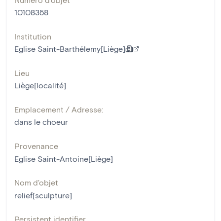
10108358
Institution
Eglise Saint-Barthélemy[Liège]
Lieu
Liège[localité]
Emplacement / Adresse:
dans le choeur
Provenance
Eglise Saint-Antoine[Liège]
Nom d'objet
relief[sculpture]
Persistent identifier