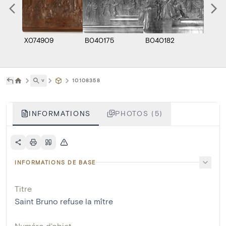
X074909
B040175
B040182
B040
˅
10108358
INFORMATIONS
PHOTOS (5)
INFORMATIONS DE BASE
Titre
Saint Bruno refuse la mître
Numéro d'objet