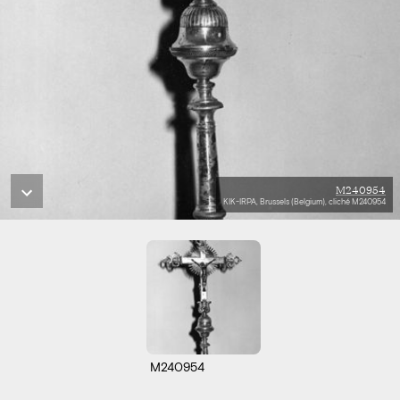
M240954
KIK-IRPA, Brussels (Belgium), cliché M240954
M240954