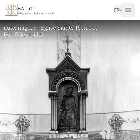
Aller au contenu principal
BALaT
FR
˅
Belgian art, links and tools
autel majeur - Eglise Saints-Pierre et
Paul[Vieuxville]