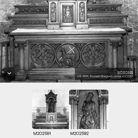
M202591
KIK-IRPA, Brussels (Belgium), cliché M202591
M202591
M202592