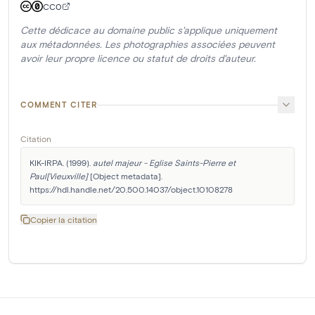
CC0
Cette dédicace au domaine public s'applique uniquement
aux métadonnées. Les photographies associées peuvent
avoir leur propre licence ou statut de droits d'auteur.
COMMENT CITER
Citation
KIK-IRPA. (1999). 
autel majeur - Eglise Saints-Pierre et 
Paul[Vieuxville]
 [Object metadata]. 
https://hdl.handle.net/20.500.14037/object.10108278
Copier la citation