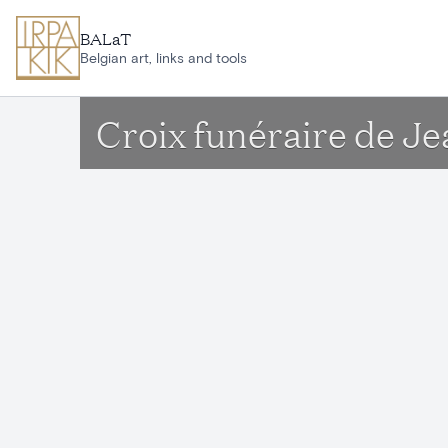
Aller au contenu principal
BALaT
Belgian art, links and tools
Croix funéraire de Jea