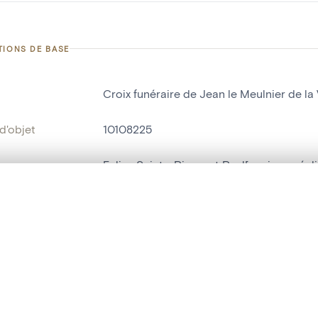
TIONS DE BASE
Croix funéraire de Jean le Meulnier de la V
d'objet
10108225
on
Eglise Saints-Pierre et Paul[ancienne égli
Vieuxville
te, en superposition ou avec un rideau coulissant — avec zoom et dép
Ma sélection » dans le menu.
ment /
extérieur
:
t vide. Ajoutez des photos depuis les résultats de recherche ou les p
bjet
croix funéraire