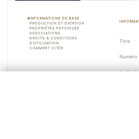
INFORMATIONS DE BASE
INFORMA
PRODUCTION ET DATATION
PROPRIÉTÉS PHYSIQUES
ASSOCIATIONS
DROITS & CONDITIONS
Titre
D'UTILISATION
COMMENT CITER
Numéro 
Instituti
0/50 photos
SÉLECTION À COMPARER
Lieu
Alignez vos images pour les comparer côte à cô
Vous pouvez rouvrir cette sélection à tout moment via « 
Emplace
Adresse
Votre sélection à comparer es
Nom d'o
Tout effacer