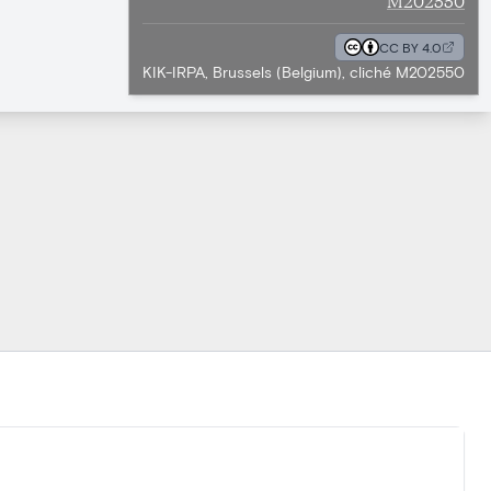
CC BY 4.0
KIK-IRPA, Brussels (Belgium), cliché M202550