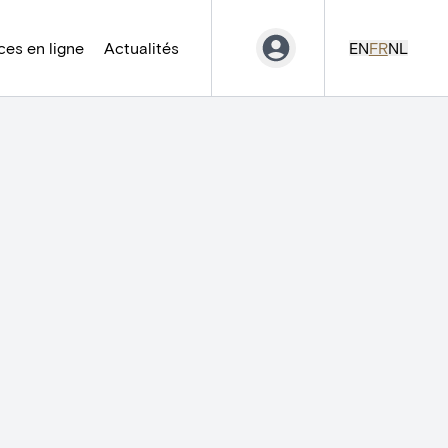
es en ligne
Actualités
EN
FR
NL