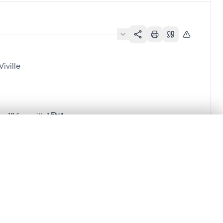
iville
se][Vieuxville]
lacement synchronisés.
ages de détail pour commencer.
Comparer dans la visionneuse avancée