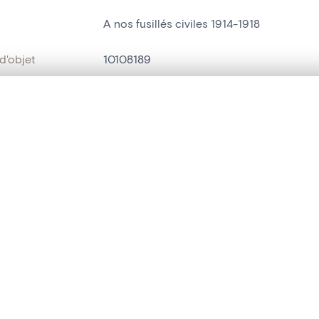
A nos fusillés civiles 1914-1918
d'objet
10108189
on
Construction[Hamoir]
te, en superposition ou avec un rideau coulissant — avec zoom et dép
Hamoir[localité]
Ma sélection » dans le menu.
bjet
monument aux morts de la guerre
t vide. Ajoutez des photos depuis les résultats de recherche ou les p
t identifier
hdl:20.500.14037/object.10108189
ION ET DATATION