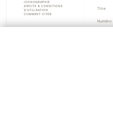
ICONOGRAPHIE
DROITS & CONDITIONS
Titre
D'UTILISATION
COMMENT CITER
Numéro 
Instituti
0/50 photos
SÉLECTION À COMPARER
Alignez vos images pour les comparer côte à cô
Lieu
Vous pouvez rouvrir cette sélection à tout moment via « 
Nom d'o
Votre sélection à comparer es
Persisten
Tout effacer
PRODUCT