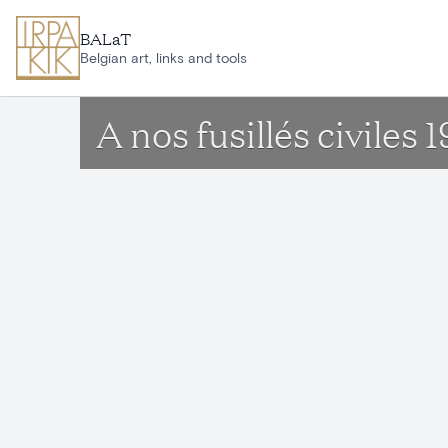
Aller au contenu principal
BALaT
Belgian art, links and tools
A nos fusillés civiles 