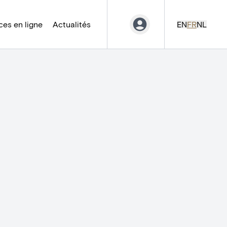
es en ligne
Actualités
EN
FR
NL