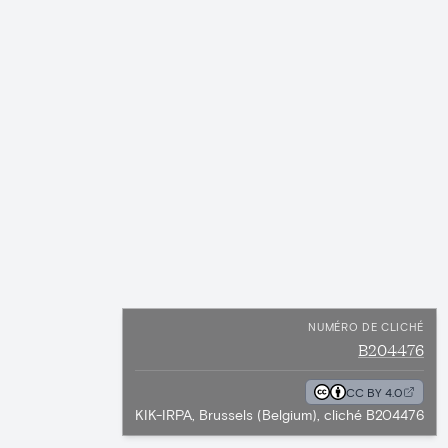
NUMÉRO DE CLICHÉ
B204476
CC BY 4.0
KIK-IRPA, Brussels (Belgium), cliché B204476