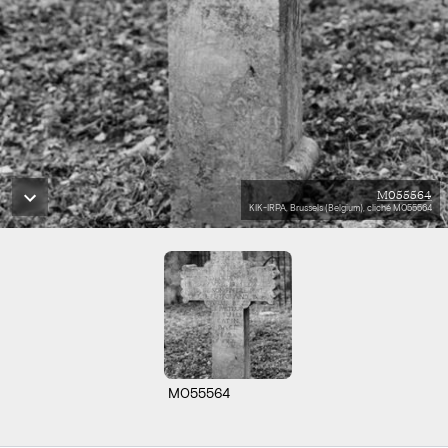
M055564
KIK-IRPA, Brussels (Belgium), cliché M055564
M055564