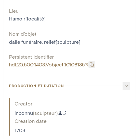
Lieu
Hamoir[localité]
Nom d'objet
dalle funéraire
,
relief[sculpture]
Persistent identifier
hdl:20.500.14037/object.10108135
PRODUCTION ET DATATION
Creator
inconnu
(
sculpteur
)
Creation date
1708