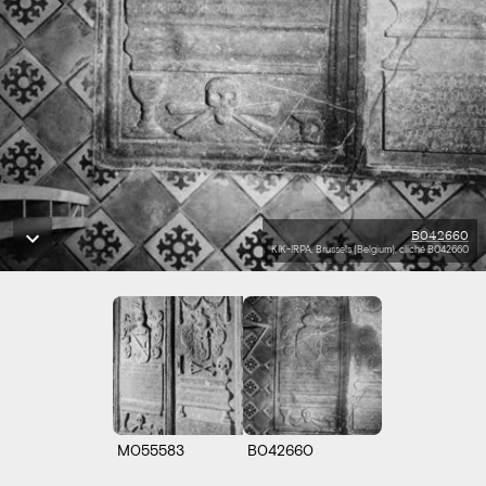
B042660
KIK-IRPA, Brussels (Belgium), cliché B042660
M055583
B042660