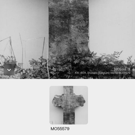
M055579
KIK-IRPA, Brussels (Belgium), cliché M055579
M055579