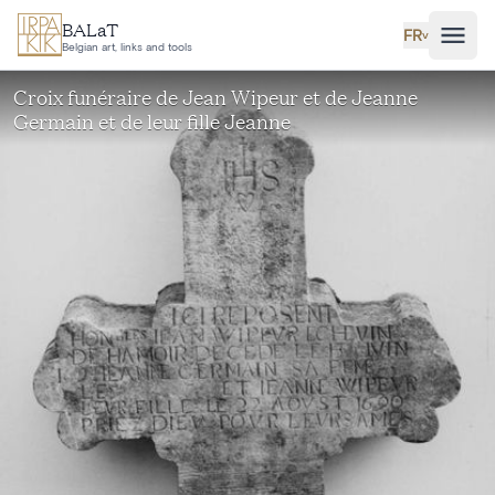
Aller au contenu principal
BALaT
FR
˅
Belgian art, links and tools
Croix funéraire de Jean Wipeur et de Jeanne
Germain et de leur fille Jeanne