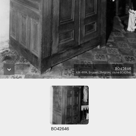
B042646
KIK-IRPA, Brussels (Belgium), cliché B042646
B042646