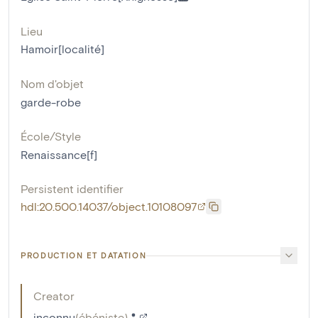
Lieu
Hamoir[localité]
Nom d'objet
garde-robe
École/Style
Renaissance[f]
Persistent identifier
hdl:20.500.14037/object.10108097
PRODUCTION ET DATATION
Creator
inconnu
(
ébéniste
)