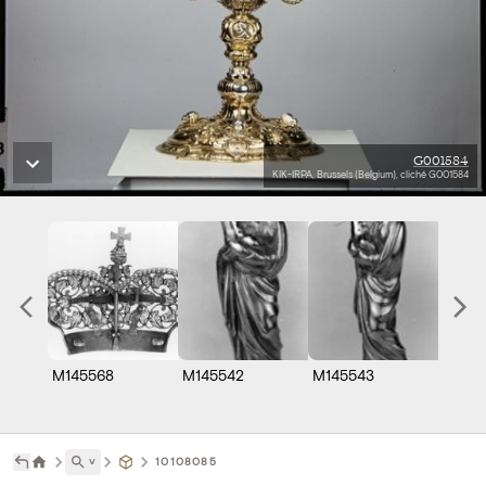
G001584
KIK-IRPA, Brussels (Belgium), cliché G001584
M145568
M145542
M145543
M145
˅
10108085