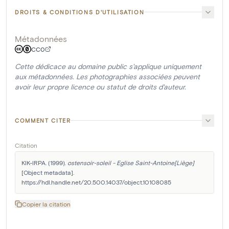
DROITS & CONDITIONS D'UTILISATION
Métadonnées
CC0
Cette dédicace au domaine public s'applique uniquement
aux métadonnées. Les photographies associées peuvent
avoir leur propre licence ou statut de droits d'auteur.
COMMENT CITER
Citation
KIK-IRPA. (1999). 
ostensoir-soleil - Eglise Saint-Antoine[Liège]
[Object metadata]. 
https://hdl.handle.net/20.500.14037/object.10108085
Copier la citation