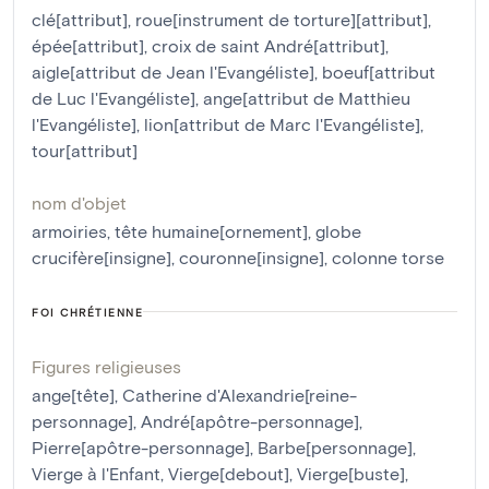
clé[attribut]
,
roue[instrument de torture][attribut]
,
épée[attribut]
,
croix de saint André[attribut]
,
aigle[attribut de Jean l'Evangéliste]
,
boeuf[attribut
de Luc l'Evangéliste]
,
ange[attribut de Matthieu
l'Evangéliste]
,
lion[attribut de Marc l'Evangéliste]
,
tour[attribut]
nom d'objet
armoiries
,
tête humaine[ornement]
,
globe
crucifère[insigne]
,
couronne[insigne]
,
colonne torse
FOI CHRÉTIENNE
Figures religieuses
ange[tête]
,
Catherine d'Alexandrie[reine-
personnage]
,
André[apôtre-personnage]
,
Pierre[apôtre-personnage]
,
Barbe[personnage]
,
Vierge à l'Enfant
,
Vierge[debout]
,
Vierge[buste]
,