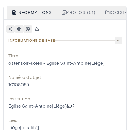
INFORMATIONS
PHOTOS (51)
DOSSIER
INFORMATIONS DE BASE
Titre
ostensoir-soleil - Eglise Saint-Antoine[Liège]
Numéro d'objet
10108085
Institution
Eglise Saint-Antoine[Liège]
Lieu
Liège[localité]