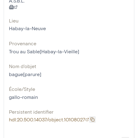
A.S.B.L.
Lieu
Habay-la-Neuve
Provenance
Trou au Sable[Habay-la-Vieille]
Nom d'objet
bague[parure]
École/Style
gallo-romain
Persistent identifier
hdl:20.500.14037/object.10108027