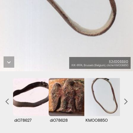
KM008850
KIK-IRPA, Brussels (Belgium), cliché KM008850
di078627
di078628
KM008850