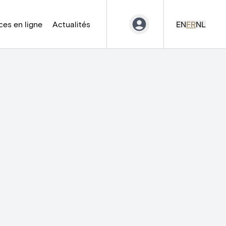
es en ligne
Actualités
EN
FR
NL