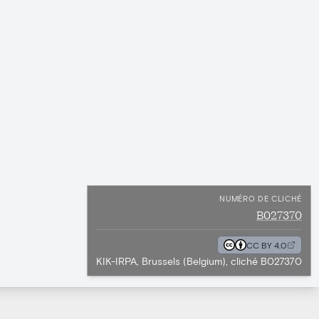
NUMÉRO DE CLICHÉ
B027370
CC BY 4.0
KIK-IRPA, Brussels (Belgium), cliché B027370