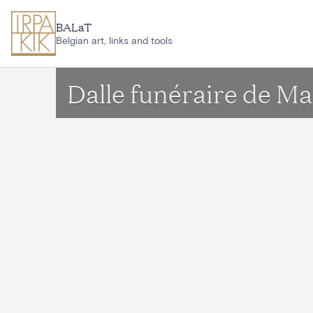
Aller au contenu principal
BALaT
Belgian art, links and tools
Dalle funéraire de 