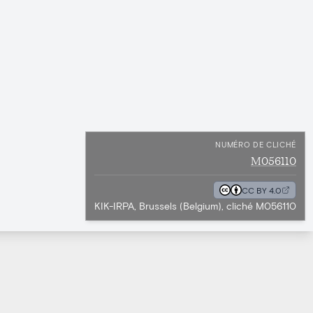
NUMÉRO DE CLICHÉ
M056110
CC BY 4.0
KIK-IRPA, Brussels (Belgium), cliché M056110