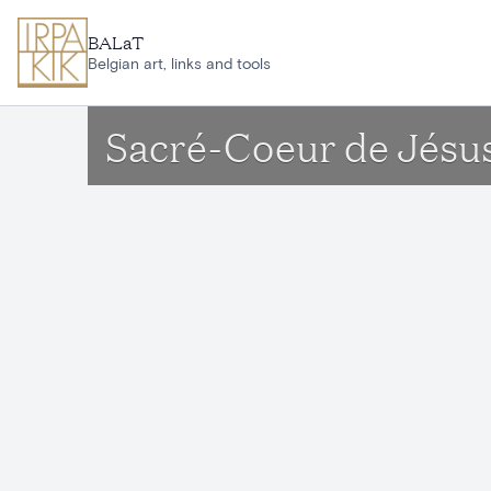
Aller au contenu principal
BALaT
Belgian art, links and tools
Sacré-Coeur de Jésu