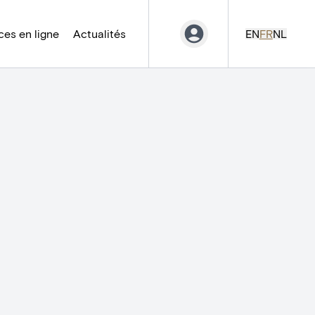
es en ligne
Actualités
EN
FR
NL