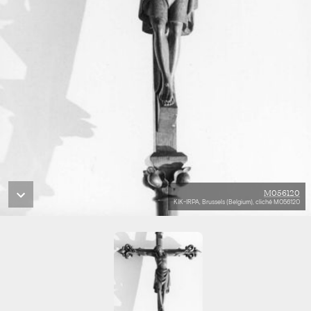
M056120
KIK-IRPA, Brussels (Belgium), cliché M056120