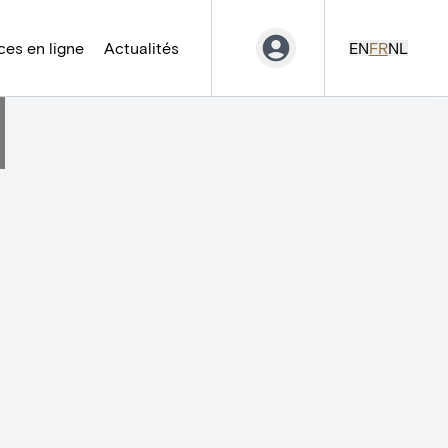
es en ligne
Actualités
EN
FR
NL