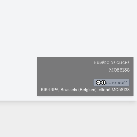
NUMÉRO DE CLICHÉ
M056138
CC BY 4.0
KIK-IRPA, Brussels (Belgium), cliché M056138