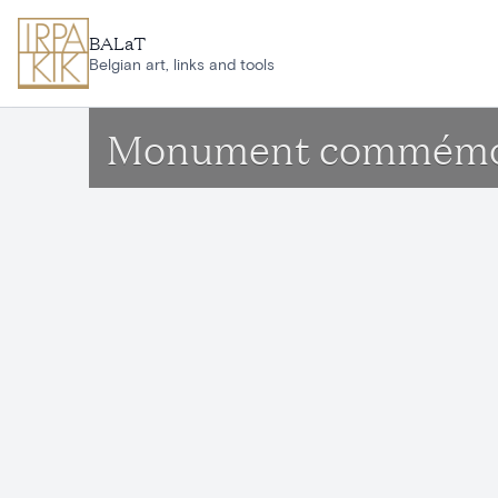
Aller au contenu principal
BALaT
Belgian art, links and tools
Monument commémorat