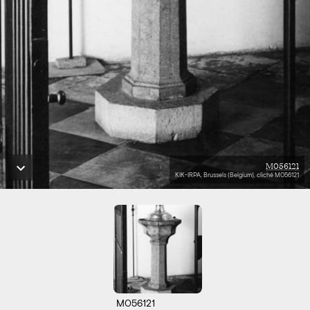
M056121
KIK-IRPA, Brussels (Belgium), cliché M056121
M056121