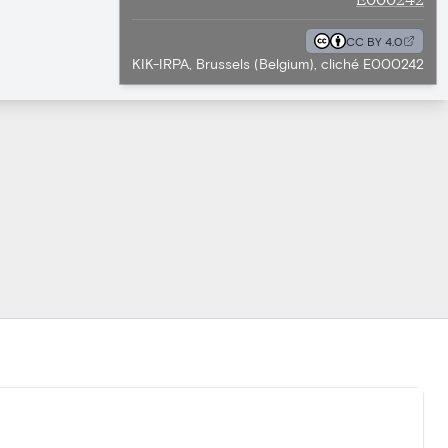
CC BY 4.0
KIK-IRPA, Brussels (Belgium), cliché E000242