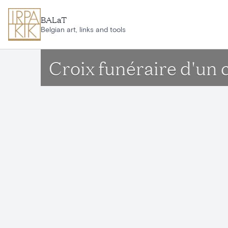
Aller au contenu principal
BALaT
Belgian art, links and tools
Croix funéraire d'un