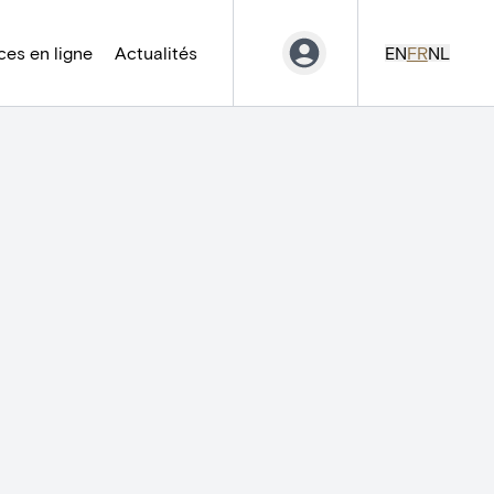
es en ligne
Actualités
EN
FR
NL