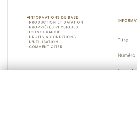
INFORMATIONS DE BASE
INFORMA
PRODUCTION ET DATATION
PROPRIÉTÉS PHYSIQUES
ICONOGRAPHIE
DROITS & CONDITIONS
Titre
D'UTILISATION
COMMENT CITER
Numéro 
Instituti
0/50 photos
SÉLECTION À COMPARER
Lieu
Alignez vos images pour les comparer côte à cô
Vous pouvez rouvrir cette sélection à tout moment via « 
Emplace
Adresse
Votre sélection à comparer es
Nom d'o
Tout effacer