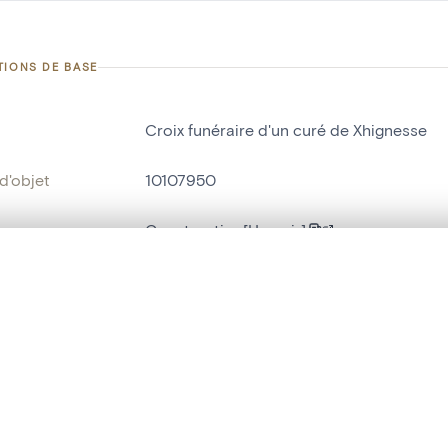
TIONS DE BASE
Croix funéraire d'un curé de Xhignesse
d'objet
10107950
on
Construction[Hamoir]
Hamoir[localité]
te, en superposition ou avec un rideau coulissant — avec zoom et dép
Ma sélection » dans le menu.
ment /
Dans la campagne
:
t vide. Ajoutez des photos depuis les résultats de recherche ou les p
bjet
croix funéraire