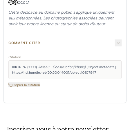
CC0
Cette dédicace au domaine public s'applique uniquement
aux métadonnées. Les photographies associées peuvent
avoir leur propre licence ou statut de droits d'auteur.
COMMENT CITER
Citation
KIK-IRPA. (1999). 
linteau - Construction[Xhoris]
 [Object metadata]. 
https://hdl.handle.net/20.500.14037/object.10107947
Copier la citation
Inscrivez-vous à notre newsletter