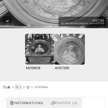
A057265
KIK-IRPA, Brussels (Belgium), cliché A057265
M215608
A057265
˅
10107944
INFORMATIONS
PHOTOS (2)