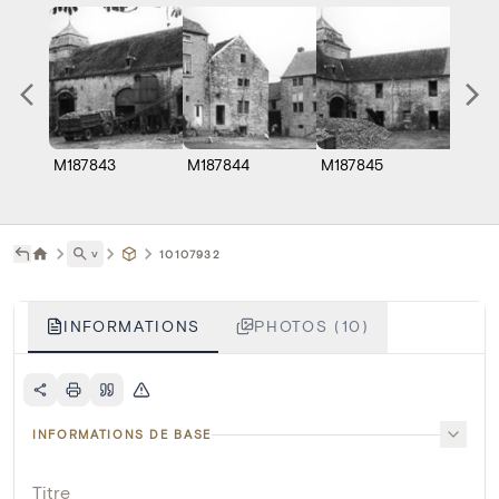
M187843
M187844
M187845
N004
˅
10107932
INFORMATIONS
PHOTOS (10)
INFORMATIONS DE BASE
Titre