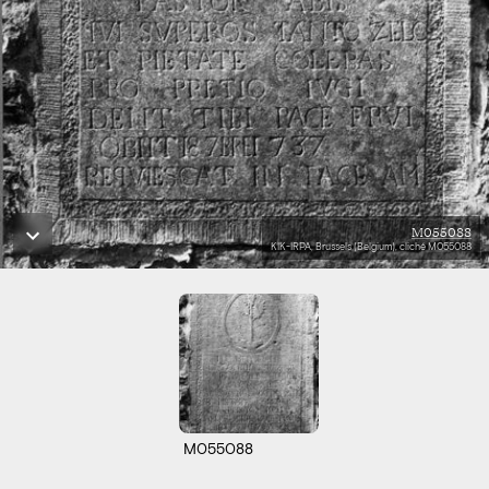
M055088
KIK-IRPA, Brussels (Belgium), cliché M055088
M055088