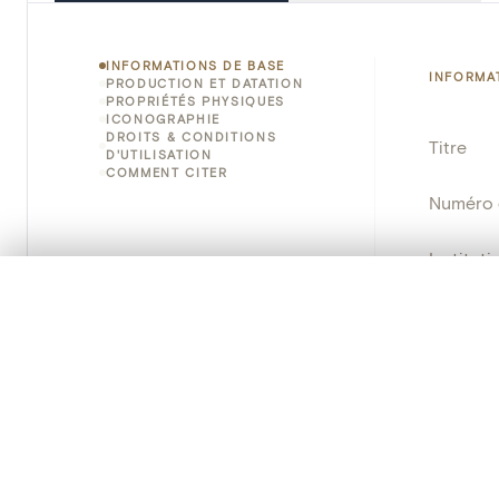
INFORMATIONS DE BASE
INFORMA
PRODUCTION ET DATATION
PROPRIÉTÉS PHYSIQUES
ICONOGRAPHIE
DROITS & CONDITIONS
Titre
D'UTILISATION
COMMENT CITER
Numéro 
Instituti
0/50 photos
SÉLECTION À COMPARER
Lieu
Alignez vos images pour les comparer côte à cô
Vous pouvez rouvrir cette sélection à tout moment via « 
Emplace
Adresse
Votre sélection à comparer es
Nom d'o
Tout effacer