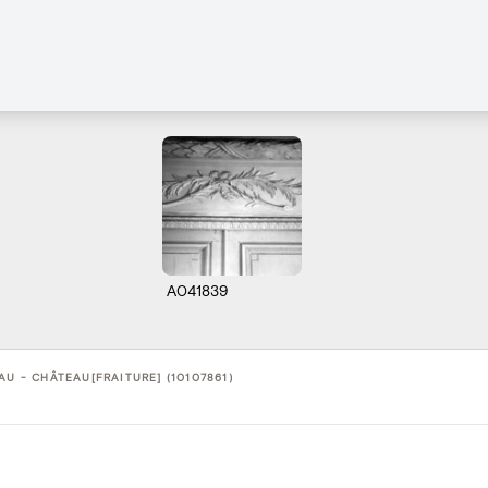
A041839
AU - CHÂTEAU[FRAITURE] (10107861)