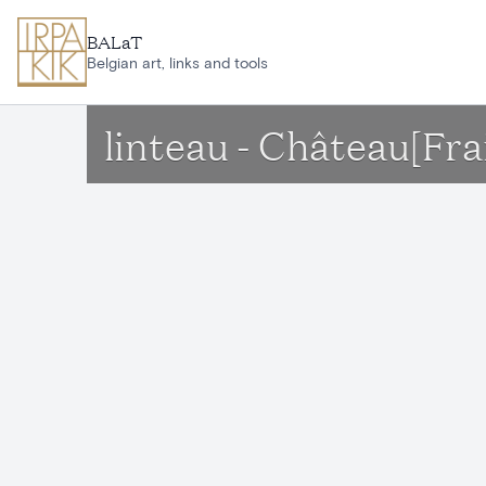
Aller au contenu principal
BALaT
Belgian art, links and tools
linteau - Château[Fra