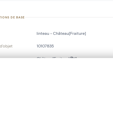
TIONS DE BASE
linteau - Château[Fraiture]
d'objet
10107835
on
Château[Fraiture]
Fraiture
te, en superposition ou avec un rideau coulissant — avec zoom et dép
Ma sélection » dans le menu.
ment /
Grand salon, côté Nord
:
t vide. Ajoutez des photos depuis les résultats de recherche ou les p
bjet
linteau
,
relief[sculpture]