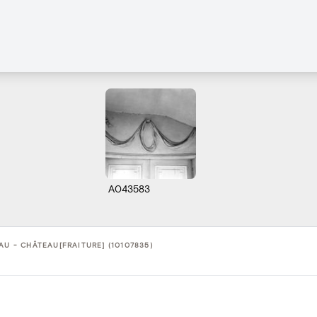
A043583
AU - CHÂTEAU[FRAITURE] (10107835)