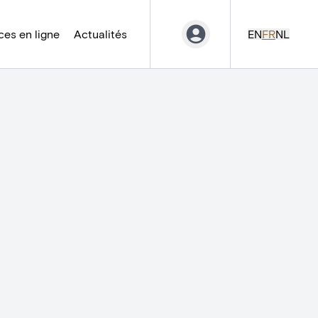
es en ligne
Actualités
EN
FR
NL