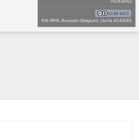
CC BY 4.0
KIK-IRPA, Brussels (Belgium), cliché A043583