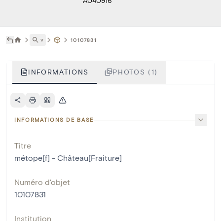
A040916
˅
10107831
INFORMATIONS
PHOTOS (1)
INFORMATIONS DE BASE
Titre
métope[f] - Château[Fraiture]
Numéro d'objet
10107831
Institution