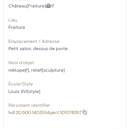
Château[Fraiture]
Lieu
Fraiture
Emplacement / Adresse:
Petit salon, dessus de porte
Nom d'objet
métope[f]
,
relief[sculpture]
École/Style
Louis XVI[style]
Persistent identifier
hdl:20.500.14037/object.10107831