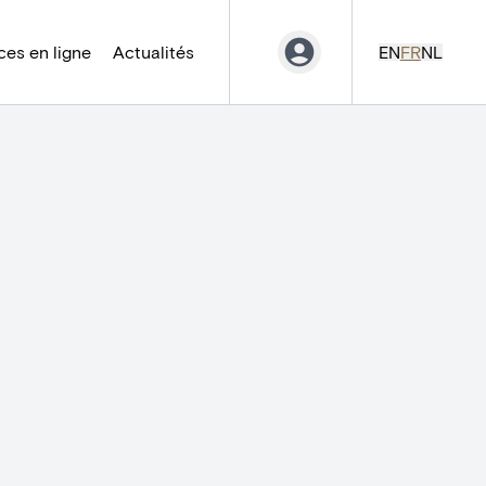
es en ligne
Actualités
EN
FR
NL