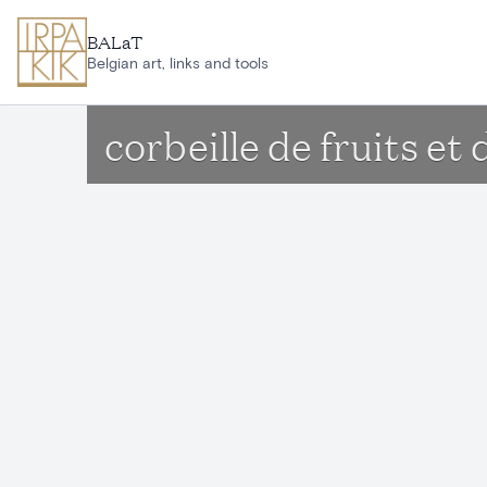
Aller au contenu principal
BALaT
Belgian art, links and tools
corbeille de fruits et 