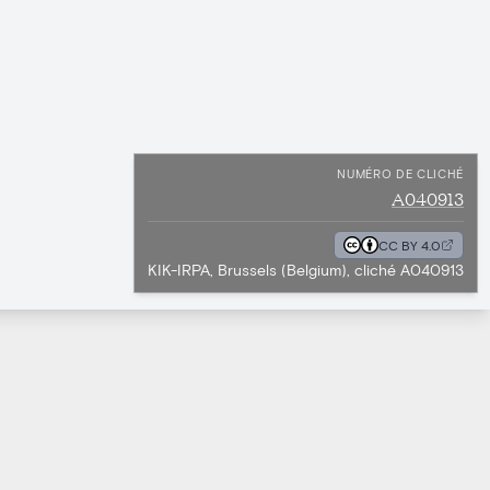
NUMÉRO DE CLICHÉ
A040913
CC BY 4.0
KIK-IRPA, Brussels (Belgium), cliché A040913