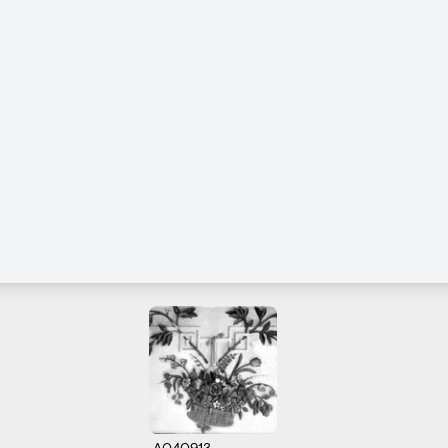
A040913