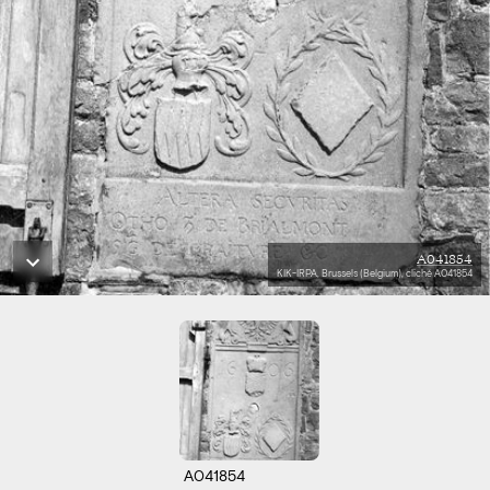
A041854
KIK-IRPA, Brussels (Belgium), cliché A041854
A041854