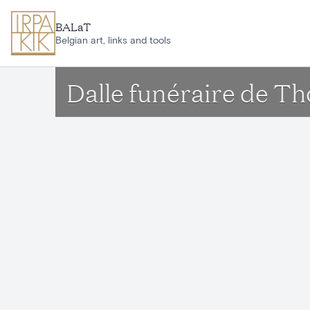
Aller au contenu principal
BALaT
Belgian art, links and tools
Dalle funéraire de T