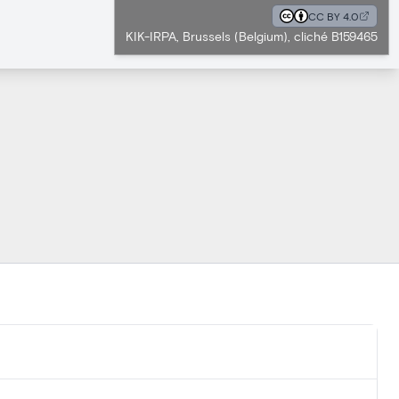
CC BY 4.0
KIK-IRPA, Brussels (Belgium), cliché B159465