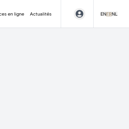
es en ligne
Actualités
EN
FR
NL