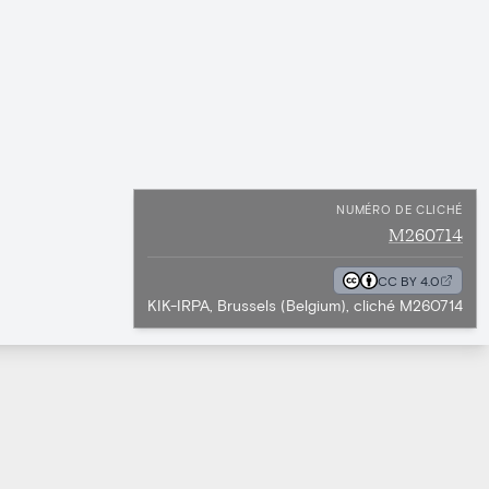
NUMÉRO DE CLICHÉ
M260714
CC BY 4.0
KIK-IRPA, Brussels (Belgium), cliché M260714