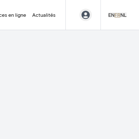
es en ligne
Actualités
EN
FR
NL