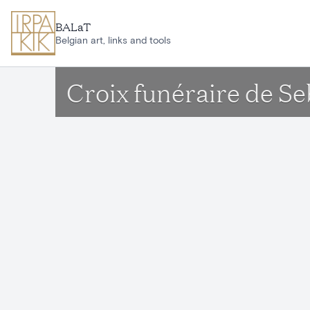
Aller au contenu principal
BALaT
Belgian art, links and tools
Croix funéraire de S