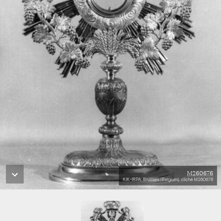
M260676
KIK-IRPA, Brussels (Belgium), cliché M260676