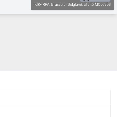
KIK-IRPA, Brussels (Belgium), cliché M057358