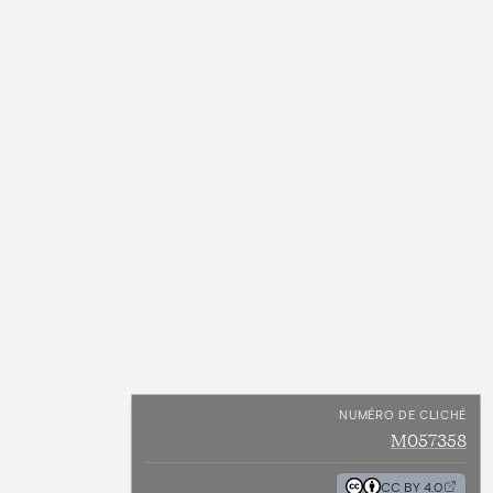
NUMÉRO DE CLICHÉ
M057358
CC BY 4.0