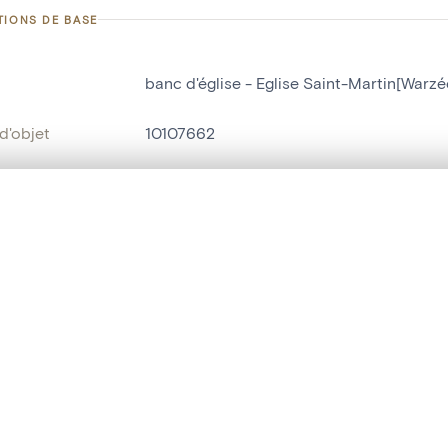
TIONS DE BASE
banc d'église - Eglise Saint-Martin[Warzé
d'objet
10107662
on
Eglise Saint-Martin[Warzée]
Warzée
te, en superposition ou avec un rideau coulissant — avec zoom et dép
Ma sélection » dans le menu.
bjet
banc d'église
t vide. Ajoutez des photos depuis les résultats de recherche ou les p
t identifier
hdl:20.500.14037/object.10107662
ION ET DATATION