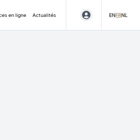
es en ligne
Actualités
EN
FR
NL