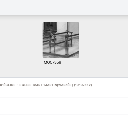
M057358
D'ÉGLISE - EGLISE SAINT-MARTIN[WARZÉE] (10107662)