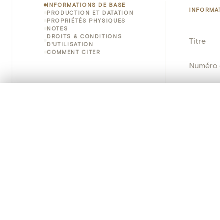
INFORMATIONS DE BASE
INFORMA
PRODUCTION ET DATATION
PROPRIÉTÉS PHYSIQUES
NOTES
DROITS & CONDITIONS
Titre
D'UTILISATION
COMMENT CITER
Numéro 
Instituti
0/50 photos
SÉLECTION À COMPARER
Lieu
Alignez vos images pour les comparer côte à cô
Vous pouvez rouvrir cette sélection à tout moment via « 
Nom d'o
Votre sélection à comparer es
Persisten
Tout effacer
PRODUCT