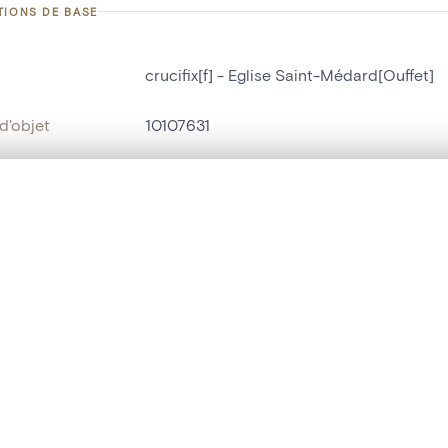
TIONS DE BASE
crucifix[f] - Eglise Saint-Médard[Ouffet]
d'objet
10107631
on
Eglise Saint-Médard[Ouffet]
Ouffet[localité]
te, en superposition ou avec un rideau coulissant — avec zoom et dép
Ma sélection » dans le menu.
bjet
crucifix[f]
t vide. Ajoutez des photos depuis les résultats de recherche ou les p
t identifier
hdl:20.500.14037/object.10107631
ION ET DATATION