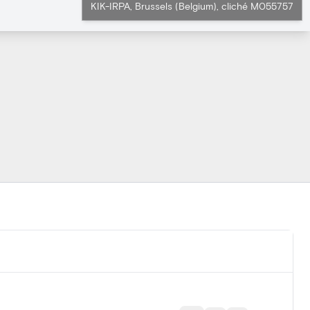
KIK-IRPA, Brussels (Belgium), cliché M055757