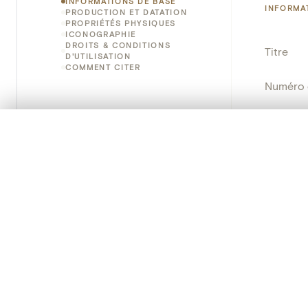
INFORMATIONS DE BASE
INFORMA
PRODUCTION ET DATATION
PROPRIÉTÉS PHYSIQUES
ICONOGRAPHIE
DROITS & CONDITIONS
Titre
D'UTILISATION
COMMENT CITER
Numéro 
Instituti
0/50 photos
SÉLECTION À COMPARER
Lieu
Alignez vos images pour les comparer côte à cô
Vous pouvez rouvrir cette sélection à tout moment via « 
Nom d'o
Votre sélection à comparer es
Persisten
Tout effacer
PRODUCT