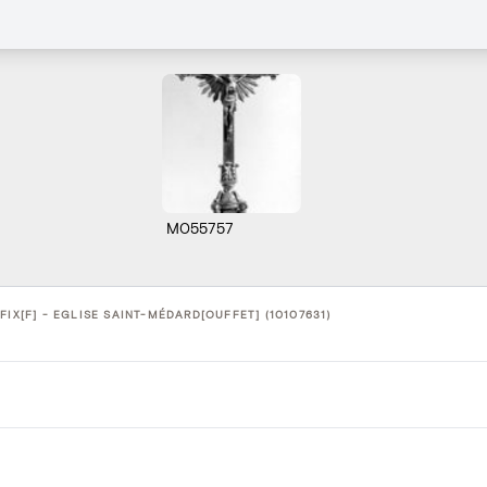
M055757
FIX[F] - EGLISE SAINT-MÉDARD[OUFFET] (10107631)