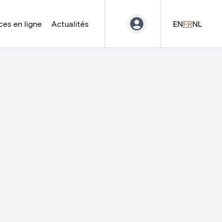
es en ligne
Actualités
EN
FR
NL