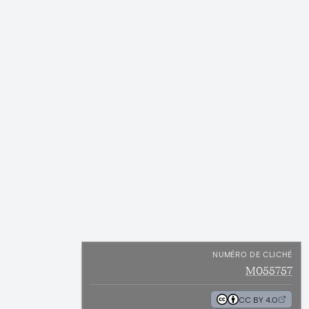
NUMÉRO DE CLICHÉ
M055757
CC BY 4.0