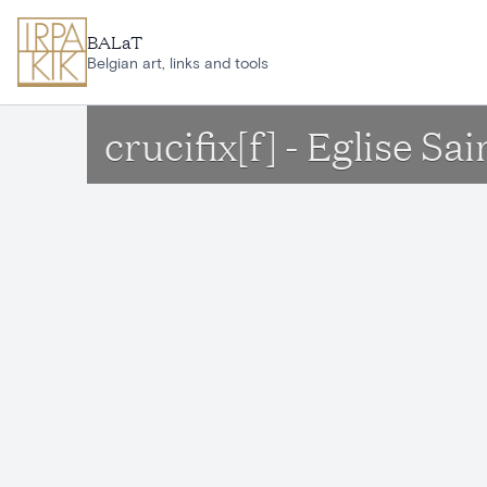
Aller au contenu principal
BALaT
Belgian art, links and tools
crucifix[f] - Eglise S