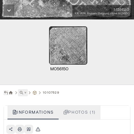
M056150
KIK-IRPA, Brussels (Belgium), cliché M056150
M056150
˅
10107529
INFORMATIONS
PHOTOS (1)