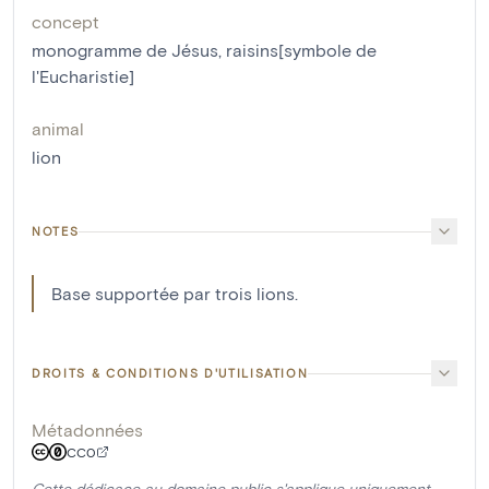
concept
monogramme de Jésus
,
raisins[symbole de
l'Eucharistie]
animal
lion
NOTES
Base supportée par trois lions.
DROITS & CONDITIONS D'UTILISATION
Métadonnées
CC0
Cette dédicace au domaine public s'applique uniquement