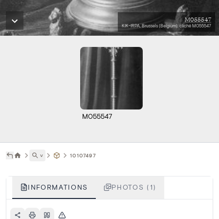
M055547
KIK-IRPA, Brussels (Belgium), cliché M055547
M055547
˅
10107497
INFORMATIONS
PHOTOS (1)