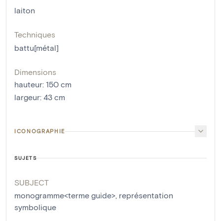
laiton
Techniques
battu[métal]
Dimensions
hauteur
:
150
cm
largeur
:
43
cm
ICONOGRAPHIE
SUJETS
SUBJECT
monogramme<terme guide>
,
représentation
symbolique